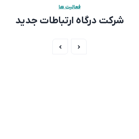
فعالیت ها
شرکت درگاه ارتباطات جدید
بیش از 300 پروژه موفق
فارس، شیراز، پل جمهوری اسلامی، خیابان ابریشمی،
پلاک 9، طبقه اول تلفن :‌ 07191006991
1401