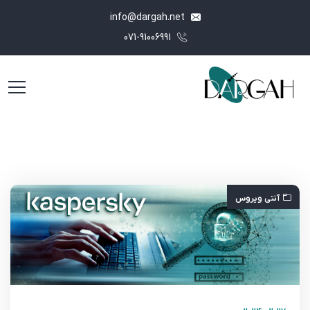
info@dargah.net
071-91006991
آنتی ویروس