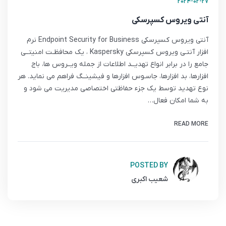
2024-02-27
آنتی ویروس کسپرسکی
آنتی ویروس کسپرسکی Endpoint Security for Business نرم
افزار آنتـی ویروس کسپرسکی Kaspersky ، یک محافظـت امنیتــی
جامع را در برابر انواع تهدیــد اطلاعات از جمله ویــروس ها، باج
افزارها، بد افزارها، جاسـوس افزارها و فیشینــگ فراهم می نماید. هر
نوع تهدید توسط یک جزء حفاظتی اختصاصی مدیریت می شود و
به شما امکان فعال…
READ MORE
POSTED BY
شعیب اکبری