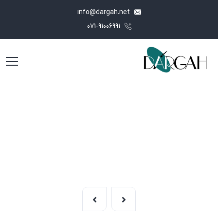
info@dargah.net
071-91006991