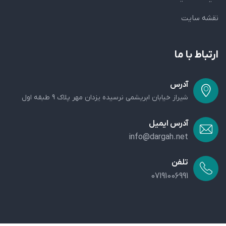
نقشه سایت
ارتباط با ما
آدرس
شیراز خیابان ابریشمی نرسیده یزدان مهر پلاک 9 طبقه اول
آدرس ایمیل
info@dargah.net
تلفن
07191006991