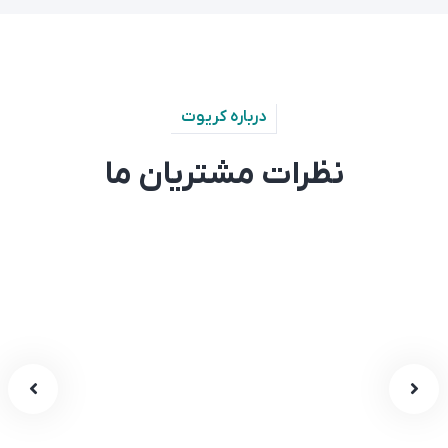
درباره کریوت
نظرات مشتریان ما
لورم ایپسوم متن ساختگی با تولید سادگی نامفهوم از
صنعت چاپ و با استفاده از طراحان گرافیک است.
چاپگرها و متون بلکه روزنامه و مجله در ستون و
سطرآنچنان