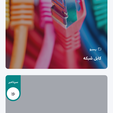
پسیو
کابل شبکه
سپتامبر
16